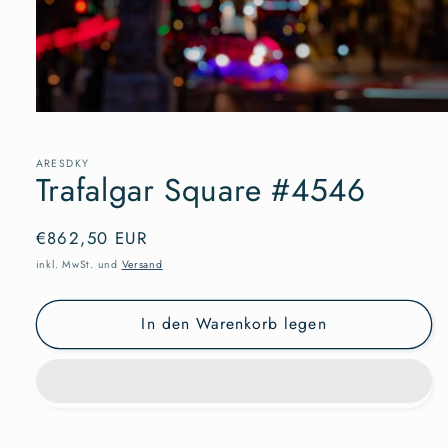
Medien
1
in
Modal
ARESDKY
Trafalgar Square #4546
öffnen
Normaler
€862,50 EUR
Preis
inkl. MwSt. und
Versand
In den Warenkorb legen