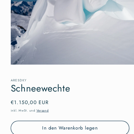
Medien
1
in
Modal
ARESDKY
Schneewechte
öffnen
Normaler
€1.150,00 EUR
Preis
inkl. MwSt. und
Versand
In den Warenkorb legen