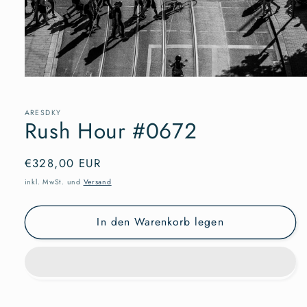
Medien
1
in
Modal
ARESDKY
Rush Hour #0672
öffnen
Normaler
€328,00 EUR
Preis
inkl. MwSt. und
Versand
In den Warenkorb legen