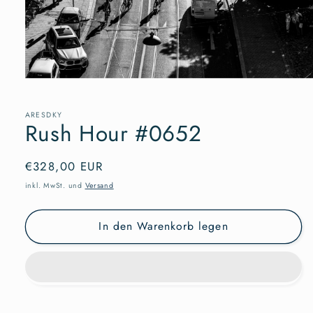
Medien
1
in
Modal
ARESDKY
Rush Hour #0652
öffnen
Normaler
€328,00 EUR
Preis
inkl. MwSt. und
Versand
In den Warenkorb legen