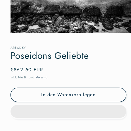
Medien
1
in
Modal
ARESDKY
Poseidons Geliebte
öffnen
Normaler
€862,50 EUR
Preis
inkl. MwSt. und
Versand
In den Warenkorb legen