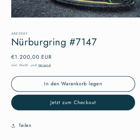
Medien
1
in
Modal
ARESDKY
Nürburgring #7147
öffnen
Normaler
€1.200,00 EUR
Preis
inkl. MwSt. und
Versand
In den Warenkorb legen
Jetzt zum Checkout
Teilen