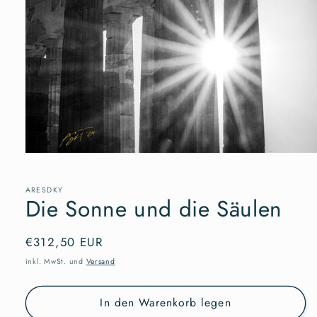
Medien
1
in
Modal
ARESDKY
Die Sonne und die Säulen
öffnen
Normaler
€312,50 EUR
Preis
inkl. MwSt. und
Versand
In den Warenkorb legen