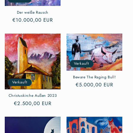
Preis
Der weiße Rausch
Normaler
€10.000,00 EUR
Preis
Verkauft
Beware The Raging Bull!
Verkauft
Normaler
€5.000,00 EUR
Preis
Christuskirche Außen 2023
Normaler
€2.500,00 EUR
Preis