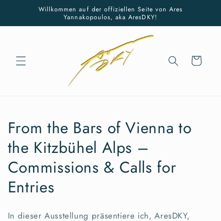
Direkt
Willkommen auf der offiziellen Seite von Ares
zum
Yannakopoulos, aka AresDKY!
Inhalt
Warenkorb
K
From the Bars of Vienna to
a
the Kitzbühel Alps –
t
Commissions & Calls for
e
Entries
g
In dieser Ausstellung präsentiere ich, AresDKY,