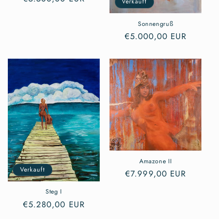
Verkauft
Preis
Sonnengruß
Normaler
€5.000,00 EUR
Preis
Amazone II
Verkauft
Normaler
€7.999,00 EUR
Preis
Steg I
Normaler
€5.280,00 EUR
Preis