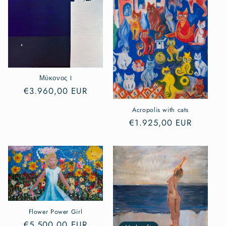
Μύκονος I
Normaler
€3.960,00 EUR
Preis
Acropolis with cats
Normaler
€1.925,00 EUR
Preis
Flower Power Girl
Normaler
€5.500,00 EUR