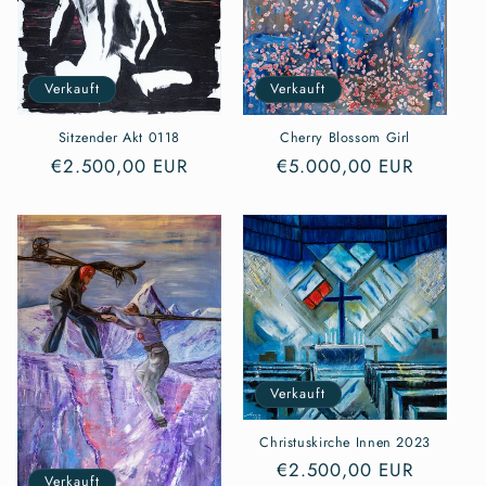
Verkauft
Verkauft
Sitzender Akt 0118
Cherry Blossom Girl
Normaler
€2.500,00 EUR
Normaler
€5.000,00 EUR
Preis
Preis
Verkauft
Christuskirche Innen 2023
Normaler
€2.500,00 EUR
Verkauft